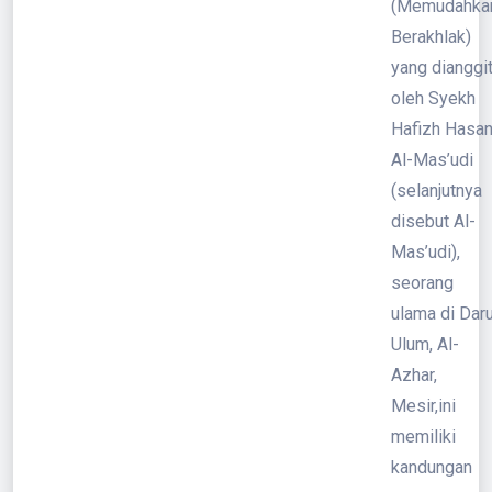
(Memudahka
Berakhlak)
yang dianggi
oleh Syekh
Hafizh Hasa
Al-Mas’udi
(selanjutnya
disebut Al-
Mas’udi),
seorang
ulama di Daru
Ulum, Al-
Azhar,
Mesir,ini
memiliki
kandungan