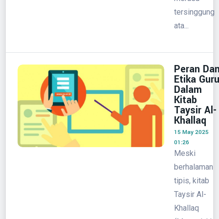
tersinggung
ata...
Peran Da
Etika Gur
Dalam
Kitab
Taysir Al-
Khallaq
15 May 2025
01:26
Meski
berhalaman
tipis, kitab
Taysir Al-
Khallaq